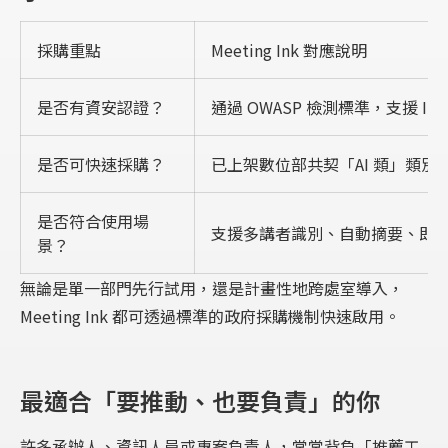
採購重點
Meeting Ink 對應說明
是否有資安認證？
通過 OWASP 檢測標準，支援 I
是否可快速採購？
已上架數位部共契「AI 類」類別
是否符合使用場
支援多講者識別、自動摘要、即
景？
無論是單一部門先行試用，還是計畫性地跨處室導入，
Meeting Ink 都可透過標準的政府採購機制快速啟用。
最適合「要推動、也要負責」的你
許多承辦人、資訊人員或專案負責人，常常背負「推薦工