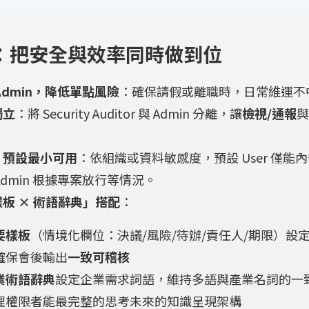
：把安全與效率同時做到位
Admin，降低單點風險
：確保請假或離職時，日常維運不
獨立
：將 Security Auditor 與 Admin 分離，讓
檢視/通報
與
，預設最小可用
：依組織或資料敏感度，預設 User 僅能
Admin 根據專案放行等情況。
板 × 術語辭典」搭配
：
要樣板
（情境化欄位：決議/風險/待辦/責任人/期限）設
確保會後輸出
一致可稽核
業術語辭典
設定企業需求詞語，維持多語與產業名詞的一
理權限者能最完整的思考未來的知識呈現架構