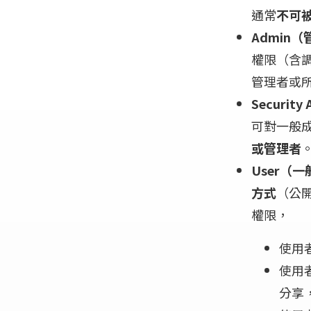
通常
不可
Admin
權限（含
管理者或
Securit
可對一般
或管理者
User（一
方式
（公
權限，
使用
使用者
分享