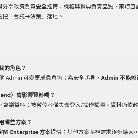
與分享政策負責
安全控管
，樣板與辭典負責
品質
，兩項目
的把「會議→決策」落地。
我的角色？
與其他 Admin 可變更成員角色；為安全起見，
Admin 不能
pend）會影響資料嗎？
有會議資料；被暫停者僅失去登入/操作權限，資料仍依
用哪些方案？
定隨
Enterprise 方案
提供；其他方案將視需求逐步擴大