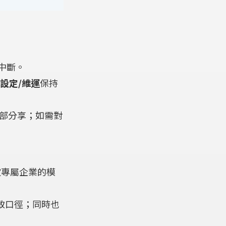
中斷。
設定/維運
保持
內部分享；如需對
定專屬企業的模
致口徑；同時也