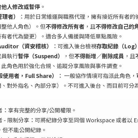
被他人修改或暫停
。
（管理者）
：用於日常維運與職務代理，擁有接近所有者的
調整他人角色）。但
不得修改所有者
，且
不得修改自己的
所有者代為變更）。適合多人備援與降低單點風險。
y Auditor（資安稽核）
：可進入後台檢視
存取紀錄（Log
成員執行
暫停（Suspend）
，但
不得新增／刪除成員
，且
。此角色用於強化合規、追蹤分享風險與事件調查。
般使用者，Full Share）
： 一般協作情境可指派此角色，
開、對外指名、內部分享）。不可進入後台、而目前可分
者：享有完整的分享/公開權限。
 - 限制分享：可將紀錄分享至同個 Workspace 或者以 E
，但不能公開紀錄。