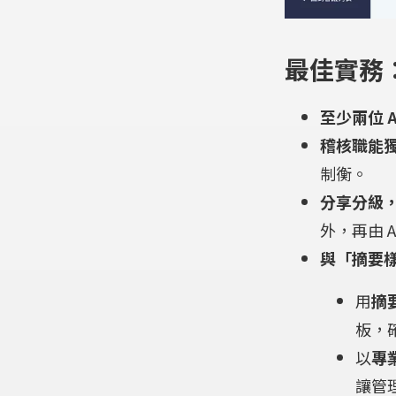
最佳實務
至少兩位 
稽核職能
制衡。
分享分級
外，再由 
與「摘要樣
用
摘
板，
以
專
讓管