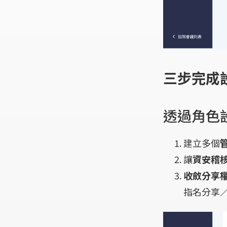
三步完成
透過角色
建立多個
讓
資安稽
收斂分享
指名分享／僅