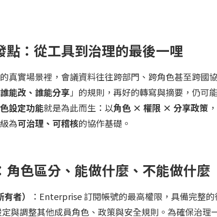
發點：從工具到治理的最後一哩
的真實場景裡，會議資料往往跨部門、跨角色甚至跨國
誰能改、誰能分享
」的規則，再好的轉寫與摘要，仍可
色設定功能
就是為此而生：以
角色 × 權限 × 分享政策
，
級為
可治理、可稽核
的協作基礎。
：角色區分、能做什麼、不能做什麼
（所有者）
：Enterprise 訂閱帳號的最高權限，具備完
設定與調整其他成員角色、政策與安全規則。為確保治理