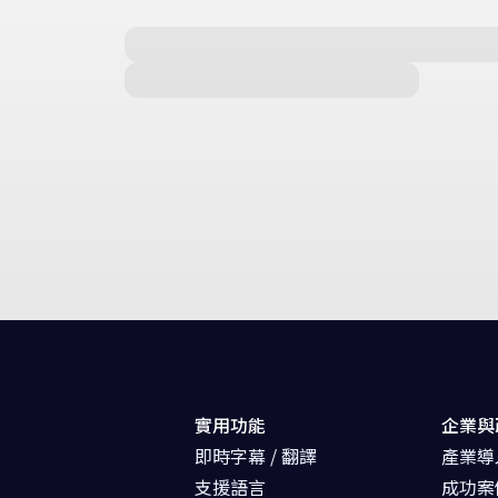
實用功能
企業與
即時字幕 / 翻譯
產業導
支援語言
成功案