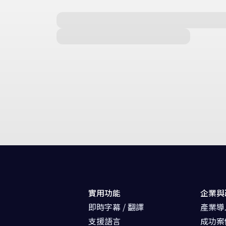
實用功能
企業與
即時字幕 / 翻譯
產業導
支援語言
成功案