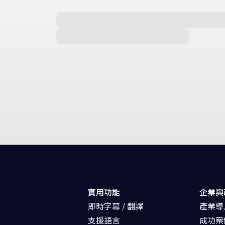
實用功能
企業與
即時字幕 / 翻譯
產業導
支援語言
成功案