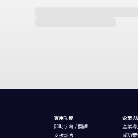
實用功能
企業與
即時字幕 / 翻譯
產業導
支援語言
成功案