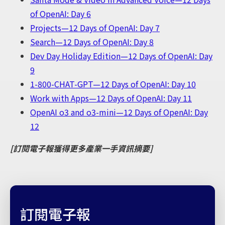
of OpenAI: Day 6
Projects—12 Days of OpenAI: Day 7
Search—12 Days of OpenAI: Day 8
Dev Day Holiday Edition—12 Days of OpenAI: Day
9
1-800-CHAT-GPT—12 Days of OpenAI: Day 10
Work with Apps—12 Days of OpenAI: Day 11
OpenAI o3 and o3-mini—12 Days of OpenAI: Day
12
[訂閱電子報獲得更多產業一手資訊摘要]
訂閱電子報