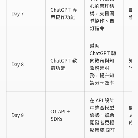
心的管理結
ChatGPT 專
團
Day 7
構，支援團
案協作功能
協
隊協作、自
訂指令
幫助
ChatGPT 轉
ChatGPT 教
向教育與知
知
Day 8
育功能
識增進服
行
務，提升知
識分享效率
在 API 設計
中整合模型
開
O1 API +
Day 9
優勢，幫助
具
SDKs
開發者更輕
成
鬆集成 GPT