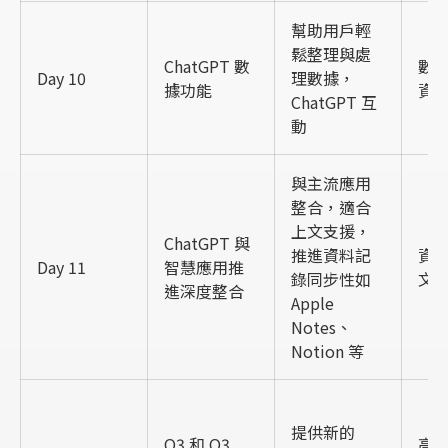
幫助用戶輕
鬆整理與處
ChatGPT 數
數
Day 10
理數據，
據功能
資
ChatGPT 互
動
與主流應用
整合，適合
上文支援，
ChatGPT 與
推進資料記
資
Day 11
智慧應用推
錄同步性如
文
進深度整合
Apple
Notes、
Notion 等
提供新的
O3 和 O3
高