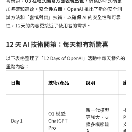
答問題。
O3 在程式編寫方面表現出色
，編寫的程式碼更
加準確和高效。
安全性方面
，OpenAI 推出了新的安全測
試方法和「審慎對齊」技術，以確保 AI 的安全性和可靠
性，12天的內容更接近了使用者的需求。
12 天 AI 技術開箱：每天都有新驚喜
以下表格整理了「12 Days of OpenAI」活動中每天發佈的
重點內容：
日期
技術/產品
說明
應
新一代模型
提
O1 模型:
更強大，支
Pr
Day 1
ChatGPT
援多模態輸
支
Pro
入
視