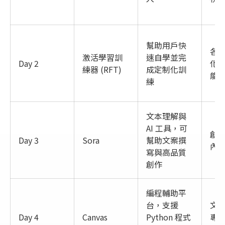
幫助用戶快
各
激活學習訓
速自學並完
Day 2
化
練器 (RFT)
成定制化訓
能
練
文本理解與
AI 工具，可
創
Day 3
Sora
幫助文案撰
內
寫與高品質
創作
編程輔助平
台，支援
文
Day 4
Canvas
Python 程式
專