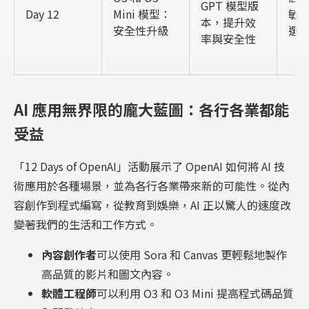
GPT 模型版
Day 12
Mini 模型：
敏
本，提升效
安全性升級
選
率與安全性
AI 應用無界限的龐大藍圖：各行各業都能
受益
「12 Days of OpenAI」活動展示了 OpenAI 如何將 AI 技
術應用於各種場景，並為各行各業帶來新的可能性。從內
容創作到程式編寫，從教育到娛樂，AI 正以驚人的速度改
變著我們的生活和工作方式。
內容創作者
可以使用 Sora 和 Canvas 更輕鬆地製作
高品質的影片和圖文內容。
軟體工程師
可以利用 O3 和 O3 Mini 提高程式碼品質