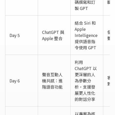
碼撰寫和訂
輯
製 GPT
結合 Siri 和
Apple
ChatGPT 與
個
Day 5
Intelligence
Apple 整合
聲
提供語音指
令使用 GPT
利用
ChatGPT 以
聲音互動人
更深層的人
客
Day 6
機共感：進
為參數分
對
階語音功能
析，支援發
展更人性化
的對話分享
以專案為核