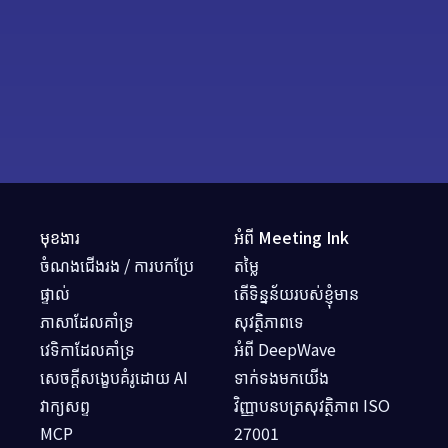
មុខងារ
អំពី Meeting Ink
ចំណងជើងរង / ការបកប្រែ
តម្លៃ
ផ្ទាល់
តើទិន្នន័យរបស់ខ្ញុំមាន
ភាសាដែលគាំទ្រ
សុវត្ថិភាពទេ
វេទិកាដែលគាំទ្រ
អំពី DeepWave
សេចក្តីសង្ខេបគំរូដោយ AI
ទាក់ទងមកយើង
វាក្យសព្ទ
វិញ្ញាបនបត្រសុវត្ថិភាព ISO
MCP
27001