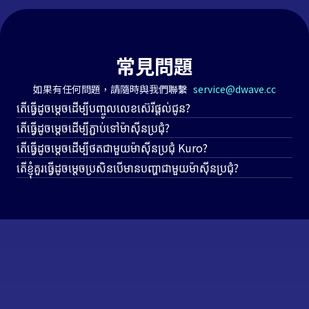
常見問題
如果有任何問題，請隨時與我們聯繫
service@dwave.cc
តើធ្វើដូចម្តេចដើម្បីបញ្ចូលលេខស៊េរីផ្តល់ជូន?
នៅក្នុងស្ទីកគ័រប្រអប់វេចខ្ចប់ផលិតផល/អ៊ីមែលជូនដំណឹងដែលអ្នកបានទិញ អ្នក
តើធ្វើដូចម្តេចដើម្បីភ្ជាប់ទៅម៉ាស៊ីនប្រជុំ?
អាចរកលេខកូដប្តូរយកកម្មវិធីផ្តាច់មុខបាន។ សូមប្តូរយកតាមដំណើរការខាង
USB៖ សូមប្រើខ្សែ USB ដើម្បីភ្ជាប់ម៉ាស៊ីន និងកុំព្យូទ័រ។
តើធ្វើដូចម្តេចដើម្បីថតជាមួយម៉ាស៊ីនប្រជុំ Kuro?
ក្រោមដើម្បីទទួលបានសិទ្ធិជាវ Meeting Ink។
Bluetooth៖ បន្ទាប់ពីបើកម៉ាស៊ីនប្រជុំ សូមចុចប៊ូតុងនៅចំហៀងម៉ាស៊ីន។
ចុចថតប្រជុំ ជ្រើសរើស "Kuro CSP-102" នៅក្នុងបង្អួចលោត "Deterns
តើខ្ញុំគួរធ្វើដូចម្តេចប្រសិនបើមានបញ្ហាជាមួយម៉ាស៊ីនប្រជុំ?
ម៉ាស៊ីននឹងបញ្ចេញសម្លេងជូនដំណឹង។ នៅពេលនេះ អ្នកអាចប្រើ Bluetooth
Detection" ហើយបញ្ជាក់ថាបន្ទាប់ពីទទួលបានសម្លេង សូមចុចចាប់ផ្តើមថត
ប្រសិនបើមានបញ្ហាជាមួយផ្នែករឹងរបស់ម៉ាស៊ីនប្រជុំខ្លួនឯង (ដូចជា៖ កម្រិតសម្លេង
1. ចូលប្រព័ន្ធសមាជិក
https://accounts.dwave.cc/recommend
ដើម្បីភ្ជាប់ទៅទូរស័ព្ទ/កុំព្យូទ័រ។
ដើម្បីចាប់ផ្តើមការថត។
តូចពេក មិនអាចបើកបាន មិនអាចភ្ជាប់បាន ការទទួលសម្លេងមិនច្បាស់ ...ជាដើម)
2. ចុចលេខកូដណែនាំ បញ្ចូលលេខស៊េរីនៅក្រោមការបញ្ចុះតម្លៃ និងរង្វាន់ ប្រព័ន្ធ
សូមទាក់ទងសេវាបម្រើអតិថិជន Cool Music៖
នឹងមានប្រសិទ្ធភាពភ្លាមៗតាមដំណោះស្រាយដែលអ្នកបានទិញ។
https://www.kuro.com.tw/
*សូមកត់សម្គាល់ថាសិទ្ធិកម្មវិធីនឹងត្រូវភ្ជាប់ទៅគណនីចូលនេះ។ មុនពេលបញ្ចូល
សូមកំណត់ថាគណនីដែលអ្នកប្រើត្រឹមត្រូវឬអត់។