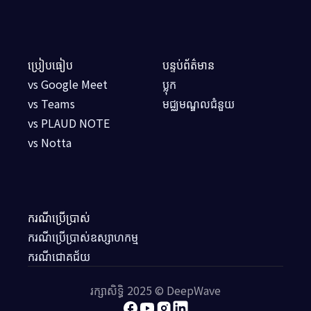
ប្រៀបធៀប
បន្ទប់ព័ត៌មាន
vs Google Meet
ប្លុក
vs Teams
មជ្ឈមណ្ឌលជំនួយ
vs PLAUD NOTE
vs Notta
ករណីប្រើប្រាស់
ករណីប្រើប្រាស់ឧស្សាហកម្ម
ករណីជោគជ័យ
រក្សាសិទ្ធិ 2025 © DeepWave