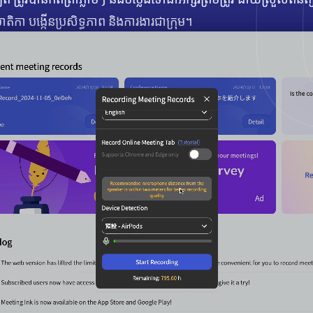
ាតិកា បង្កើនប្រសិទ្ធភាព និងការងារជាក្រុម។