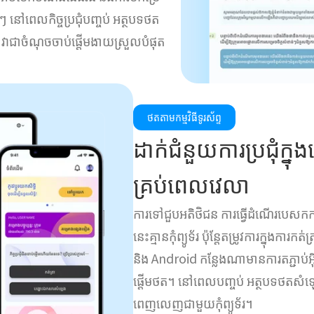
 នៅពេលកិច្ចប្រជុំបញ្ចប់ អត្ថបទថត
។ វាជាចំណុចចាប់ផ្តើមងាយស្រួលបំផុត
ថតតាមកម្មវិធីទូរស័ព្ទ
ដាក់ជំនួយការប្រជុំក្ន
គ្រប់ពេលវេលា
ការទៅជួបអតិថិជន ការធ្វើដំណើរបេសកក
នេះគ្មានកុំព្យូទ័រ ប៉ុន្តែតម្រូវការក្ន
និង Android កន្លែងណាមានការតភ្ជាប់អ៊ីន
ផ្តើមថត។ នៅពេលបញ្ចប់ អត្ថបទថតសំឡ
ពេញលេញជាមួយកុំព្យូទ័រ។