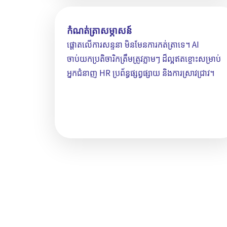
កំណត់ត្រាសម្ភាសន៍
ផ្ដោតលើការសន្ទនា មិនមែនការកត់ត្រាទេ។ AI
ចាប់យកប្រតិចារិកត្រឹមត្រូវភ្លាមៗ ដ៏ល្អឥតខ្ចោះសម្រាប់
អ្នកជំនាញ HR ប្រព័ន្ធផ្សព្វផ្សាយ និងការស្រាវជ្រាវ។