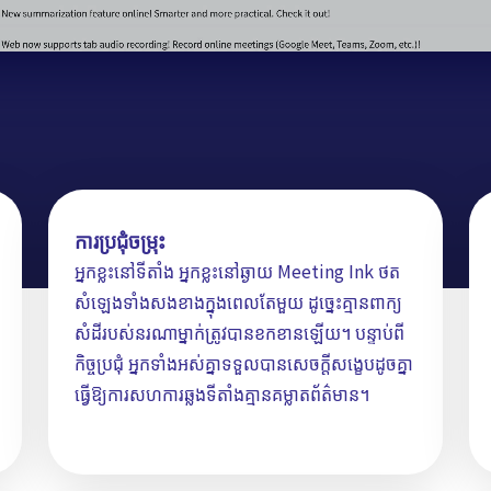
ការប្រជុំចម្រុះ
អ្នកខ្លះនៅទីតាំង អ្នកខ្លះនៅឆ្ងាយ Meeting Ink ថត
សំឡេងទាំងសងខាងក្នុងពេលតែមួយ ដូច្នេះគ្មានពាក្យ
សំដីរបស់នរណាម្នាក់ត្រូវបានខកខានឡើយ។ បន្ទាប់ពី
កិច្ចប្រជុំ អ្នកទាំងអស់គ្នាទទួលបានសេចក្តីសង្ខេបដូចគ្នា
ធ្វើឱ្យការសហការឆ្លងទីតាំងគ្មានគម្លាតព័ត៌មាន។