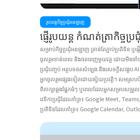
រូបយន្តកិច្ចប្រជុំអនឡាញ
ផ្ញើរូបយន្ត កំណត់ត្រាកិច្ចប្រជុ
សម្រាប់កិច្ចប្រជុំអនឡាញ គ្រាន់តែភ្ជាប់ប្រតិទិន ឬផ
ចូលរួមទាន់ពេល និងថតពេញមួយវគ្គ ដោយមិនចាំបា
ប្រជុំបញ្ចប់ អត្ថបទថតសំឡេង និងសេចក្តីសង្ខេប AI ត
អ្នកចូលរួមផ្សេងទៀតដោយស្វ័យប្រវត្តិ។ សមស្របបំផ
ពិភាក្សាឆ្លងផ្នែកធំៗ ឬពេលដែលអ្នកសម្របសម្រួល
វេទិកាប្រជុំដែលគាំទ្រ៖ Google Meet, Tea
ប្រតិទិនដែលគាំទ្រ៖ Google Calendar, Out