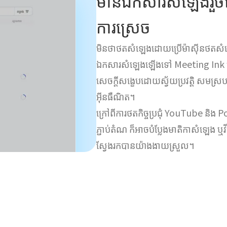
មានឯកសារសំឡេងរួចហ
ការស្រេច
មិនថាថតសំឡេងដោយប្រើម៉ាស៊ីនថតសំឡេង
ឯកសារសំឡេងឡើងទៅ Meeting Ink នោះ
សេចក្តីសង្ខេបដោយស្វ័យប្រវត្តិ សមស្រ
អ៊ីនធឺណិត។
ក្រៅពីការថតកិច្ចប្រជុំ YouTube និង Po
ភ្ជាប់តំណ ក៏អាចបំប្លែងមាតិកាសំឡេង
ស្វែងរកបានយ៉ាងងាយស្រួល។