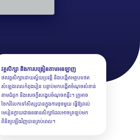
វគ្គសិក្សា និងការបង្រៀនតាមអនឡាញ
ថតវគ្គសិក្សាដោយស្វ័យប្រវត្តិ និងបង្កើតអត្ថបទថត
សំឡេងពេលកំពុងរៀន បន្ទាប់មកបង្កើតចំណុចសំខាន់
តាមជំពូក និងសេចក្តីសង្ខេបចំណុចគន្លឹះ។ គ្រូអាច
ចែករំលែកទៅសិស្សបានក្នុងការចុចមួយ ធ្វើឱ្យរាល់
មេរៀនក្លាយជាធនធានសិក្សាដែលអាចត្រឡប់មក
ពិនិត្យឡើងវិញបានគ្រប់ពេល។