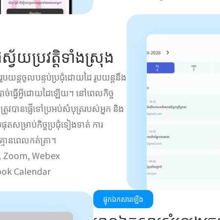
ំស្វ័យប្រវត្តិទាំងស្រុង
្ញើរូបយន្តចូលបន្ទប់ប្រជុំដោយដៃ រូបយន្តនឹង
ច់ធ្វើអ្វីដោយដៃឡើយ។ នៅពេលកិច្ច
្រូវបានផ្ញើទៅប្រអប់សំបុត្ររបស់អ្នក និង
ុតសម្រាប់កិច្ចប្រជុំទៀងទាត់ ការ
គ្មានពេលកត់ត្រា។
ms, Zoom, Webex
look Calendar
ផ្ទុកឯកសារឡើង