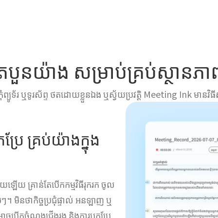
ថតបួនយ៉ាង សម្រាប់គ្រប់ស្ថានភាពប
យូទ័រ ឬទូរស័ព្ទ ថតដោយខ្លួនឯង ឬស្វ័យប្រវត្តិ Meeting Ink មានវិ
ែ គ្រប់យ៉ាងក្នុង
មួយឡើយ គ្រាន់តែបើកកម្មវិធីរុករក ចូល
 មិនថាកិច្ចប្រជុំផ្ទាល់ អនឡាញ ឬ
 អ្នកអាចបើកចំណងជើងរង និងការបកប្រែ