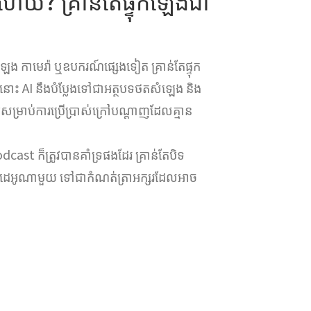
ើយ? គ្រាន់តែផ្ទុកឡើងជា
 កាមេរ៉ា ឬឧបករណ៍ផ្សេងទៀត គ្រាន់តែផ្ទុក
 AI នឹងបំប្លែងទៅជាអត្ថបទថតសំឡេង និង
បសម្រាប់ការប្រើប្រាស់ក្រៅបណ្តាញដែលគ្មាន
dcast ក៏ត្រូវបានគាំទ្រផងដែរ គ្រាន់តែបិទ
 ឬវីដេអូណាមួយ ទៅជាកំណត់ត្រាអក្សរដែលអាច