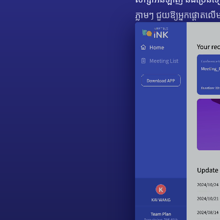
ភ្លាមៗ ជួយឱ្យអ្នកផ្តោតលើម