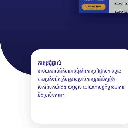
ការប្រជុំផ្ទាល់
ចាប់យករាល់ព័ត៌មានលម្អិតនៃការប្រជុំផ្ទាល់។ ទទួល
បានប្រតិចារិកត្រឹមត្រូវសម្រាប់ការត្រួតពិនិត្យនិង
ចែករំលែកយ៉ាងងាយស្រួល ដោយកែលម្អកិច្ចសហការ
និងប្រសិទ្ធភាព។