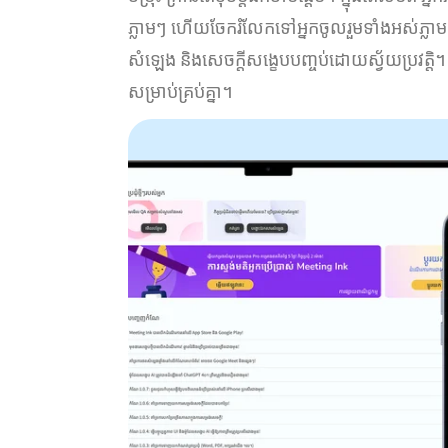
ភ្លាមៗ ហើយចែករំលែកទៅអ្នកចូលរួមទាំងអស់ភ្លាមៗ
សំឡេង និងសេចក្តីសង្ខេបបញ្ចប់ដោយស្វ័យប្រវត្តិ
សម្រាប់គ្រប់គ្នា។