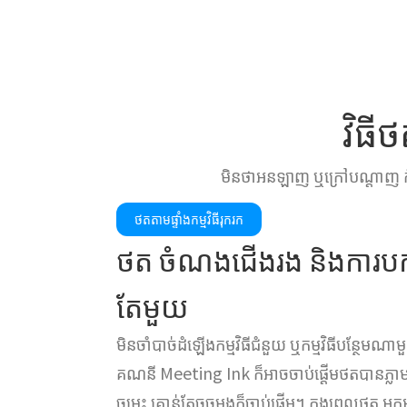
វិធី
មិនថាអនឡាញ ឬក្រៅបណ្តាញ កុំព្
ថតតាមផ្ទាំងកម្មវិធីរុករក
ថត ចំណងជើងរង និងការបកប្រ
តែមួយ
មិនចាំបាច់ដំឡើងកម្មវិធីជំនួយ ឬកម្មវិធីបន្ថែមណា
គណនី Meeting Ink ក៏អាចចាប់ផ្តើមថតបានភ្លាមៗ។
ចម្រុះ គ្រាន់តែចុចម្តងក៏ចាប់ផ្តើម។ ក្នុងពេលថត