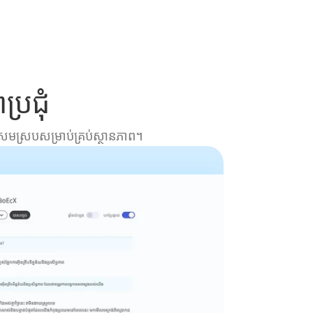
្រជុំ
ធីសមស្របសម្រាប់គ្រប់ស្ថានភាព។