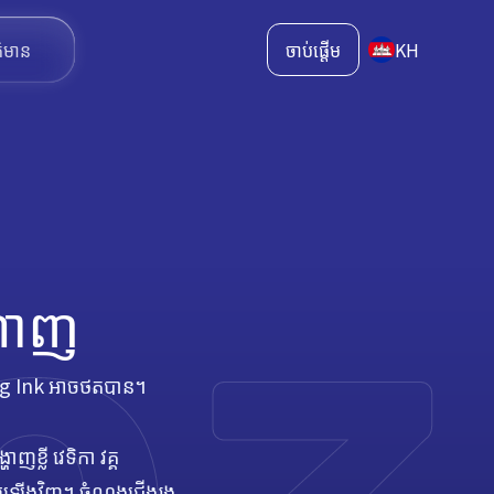
ត៌មាន
ចាប់ផ្ដើម
KH
តាញ
ting Ink អាចថតបាន។
ខ្លី វេទិកា វគ្គ
និត្យឡើងវិញ។ ចំណងជើងរង