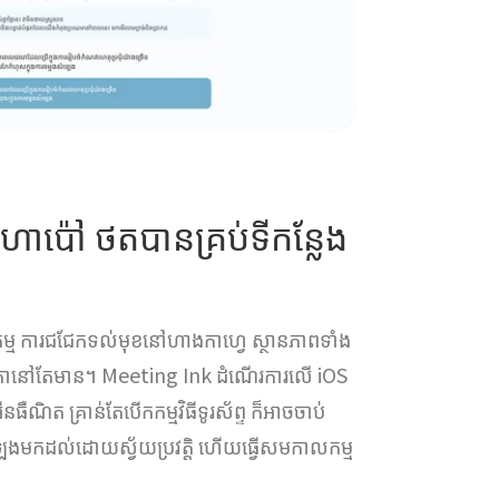
ុងហោប៉ៅ ថតបានគ្រប់ទីកន្លែង
ម្ម ការជជែកទល់មុខនៅហាងកាហ្វេ ស្ថានភាពទាំង
ុងការកត់ត្រានៅតែមាន។ Meeting Ink ដំណើរការលើ iOS
ធឺណិត គ្រាន់តែបើកកម្មវិធីទូរស័ព្ទ ក៏អាចចាប់
េងមកដល់ដោយស្វ័យប្រវត្តិ ហើយធ្វើសមកាលកម្ម