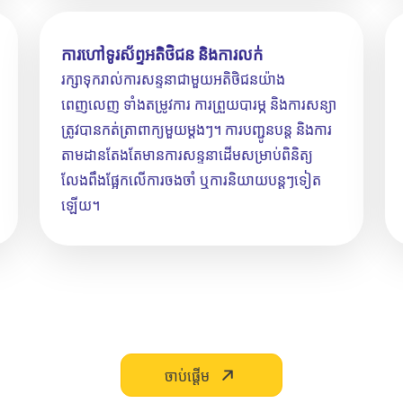
ការហៅទូរស័ព្ទអតិថិជន និងការលក់
រក្សាទុករាល់ការសន្ទនាជាមួយអតិថិជនយ៉ាង
ពេញលេញ ទាំងតម្រូវការ ការព្រួយបារម្ភ និងការសន្យា
ត្រូវបានកត់ត្រាពាក្យមួយម្តងៗ។ ការបញ្ជូនបន្ត និងការ
តាមដានតែងតែមានការសន្ទនាដើមសម្រាប់ពិនិត្យ
លែងពឹងផ្អែកលើការចងចាំ ឬការនិយាយបន្តៗទៀត
ឡើយ។
ចាប់ផ្ដើម