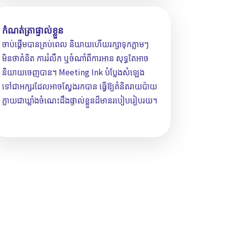
កំណត់ត្រាផ្ទាល់ខ្លួន
ចាប់ផ្តើមបានគ្រប់ពេល និយាយហើយរក្សាទុកភ្លាមៗ
មិនថាគំនិត ការរំលឹក ឬចំណាំពីការអាន សុទ្ធតែអាច
និយាយចេញបាន។ Meeting Ink បំប្លែងសំឡេង
ទៅជាអក្សរដែលអាចស្វែងរកបាន ធ្វើឱ្យគំនិតរាយប៉ាយ
ក្លាយជាឃ្លាំងចំណេះដឹងផ្ទាល់ខ្លួនដ៏មានរបៀបរៀបរយ។