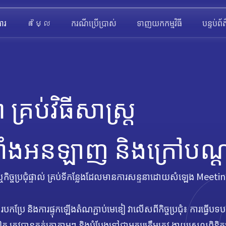
ារ
តម្លៃ
ករណីប្រើប្រាស់
ទាញយកកម្មវិធី
បន្ទប់ព័
ា គ្រប់វិធីសាស្ត្រ
ំងអនឡាញ និងក្រៅបណ្
 ឬកិច្ចប្រជុំផ្ទាល់ គ្រប់ទីកន្លែងដែលមានការសន្ទនាដោយសំឡេង Mee
រែ និងការផ្ទុកឡើងតំណភ្ជាប់មេឌៀ វាលើសពីកិច្ចប្រជុំ៖ ការធ្វើបទបង្ហាញ
ត្រូវបានកត់ត្រាភ្លាមៗ និងបំប្លែងទៅជាអក្សរត្រឹមត្រូវ ងាយស្រួលពិ