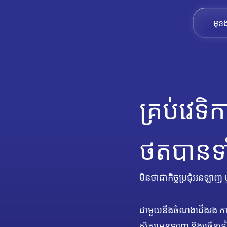
មុខង
គ្រប់វេទិក
ថតបានទា
មិនថាជាកិច្ចប្រជុំអនឡាញ
ជាមួយនឹងចំណងជើងរង ការបកប្
សិក្សាអនឡាញ និងច្រើនទៀត 